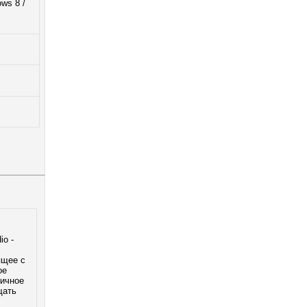
ws 8 /
io -
ящее с
ое
личное
щать