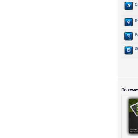
С
Я
Р
Ф
По теме