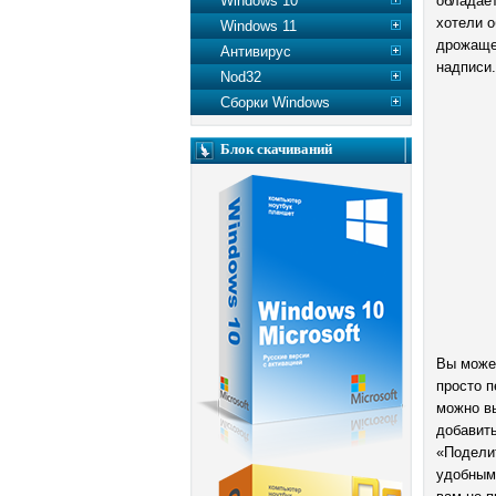
Windows 10
обладает
хотели о
Windows 11
дрожащей
Антивирус
надписи.
Nod32
Сборки Windows
Блок скачиваний
Вы может
просто п
можно вы
добавить
«Поделит
удобным 