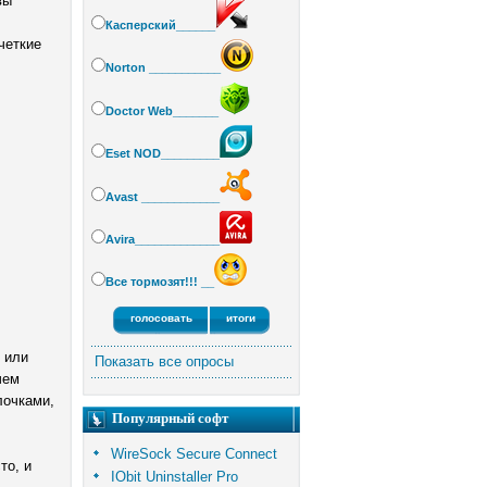
вы
Касперский______
четкие
Norton ___________
Doctor Web_______
Eset NOD_________
Avast ____________
Avira_____________
Все тормозят!!! __
 или
Показать все опросы
чем
лочками,
Популярный софт
WireSock Secure Connect
то, и
IObit Uninstaller Pro