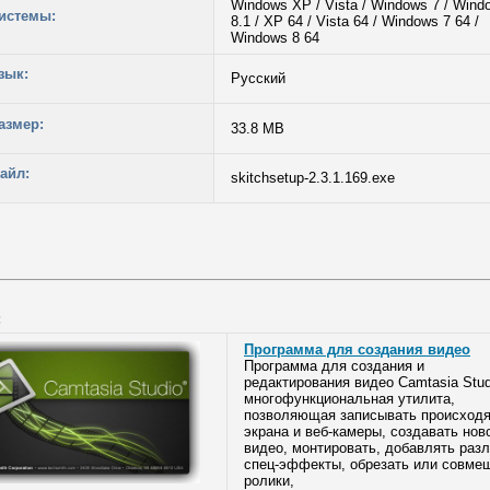
Windows XP / Vista / Windows 7 / Windo
истемы:
8.1 / XP 64 / Vista 64 / Windows 7 64 /
Windows 8 64
зык:
Русский
азмер:
33.8 MB
айл:
skitchsetup-2.3.1.169.exe
:
Программа для создания видео
Программа для создания и
редактирования видео Camtasia Stud
многофункциональная утилита,
позволяющая записывать происход
экрана и веб-камеры, создавать нов
видео, монтировать, добавлять раз
спец-эффекты, обрезать или совме
ролики,